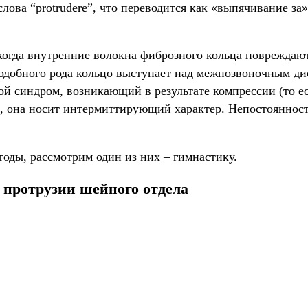
слова “protrudere”, что переводится как «выпячивание з
 когда внутренние волокна фиброзного кольца повреждаю
подобного рода кольцо выступает над межпозвоночным д
ой синдром, возникающий в результате компрессии (то е
 она носит интермиттирующий характер. Непостоянность 
оды, рассмотрим один из них – гимнастику.
 протрузии шейного отдела