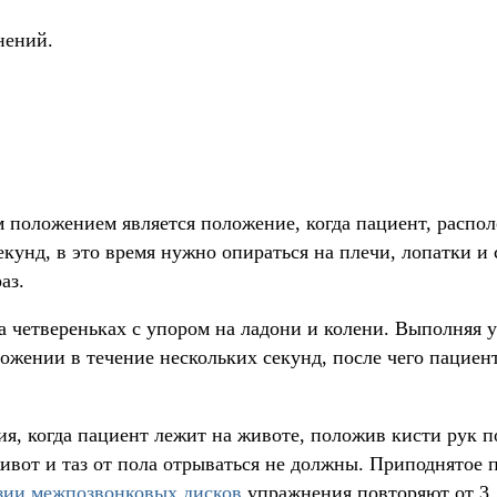
нений.
 положением является положение, когда пациент, распол
екунд, в это время нужно опираться на плечи, лопатки и 
аз.
а четвереньках с упором на ладони и колени. Выполняя
ожении в течение нескольких секунд, после чего пациен
ия, когда пациент лежит на животе, положив кисти рук 
живот и таз от пола отрываться не должны. Приподнятое
зии межпозвонковых дисков
упражнения повторяют от 3 