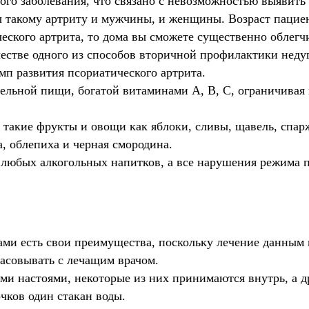
ого заболевания, что связано с невозможностью выявить
такому артриту и мужчины, и женщины. Возраст пациенто
ского артрита, то дома вы сможете существенно облегчи
ачестве одного из способов вторичной профилактики нед
мп развития псориатического артрита.
ельной пищи, богатой витаминами А, B, С, ограничивая 
 такие фрукты и овощи как яблоки, сливы, щавель, спар
а, облепиха и черная смородина.
т любых алкогольных напитков, а все нарушения режима 
ами есть свои преимущества, поскольку лечение данным
ласовывать с лечащим врачом.
и настоями, некоторые из них принимаются внутрь, а др
чков один стакан воды.