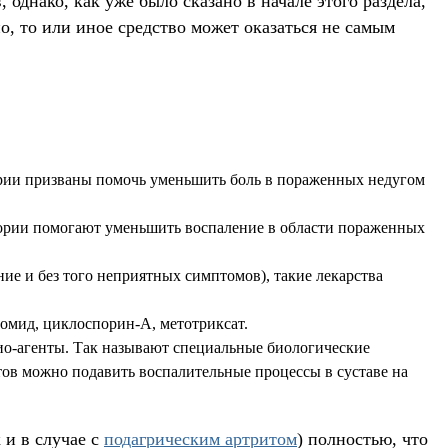
днако, как уже было сказано в начале этого раздела,
, то или иное средство может оказаться не самым
ории призваны помочь уменьшить боль в пораженных недугом
гории помогают уменьшить воспаление в области пораженных
е и без того неприятных симптомов), такие лекарства
омид, циклоспорин-А, метотриксат.
 био-агенты. Так называют специальные биологические
атов можно подавить воспалительные процессы в суставе на
 и в случае с
подагрическим артритом
) полностью, что