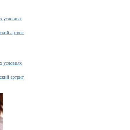
х условиях
ский артрит
х условиях
ский артрит