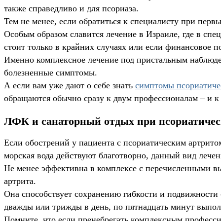
также справедливо и для псориаза.
Тем не менее, если обратиться к специалисту при пер
Особым образом славится лечение в Израиле, где в сп
стоит только в крайних случаях или если финансовое п
Именно комплексное лечение под пристальным наблюден
болезненные симптомы.
А если вам уже дают о себе знать
симптомы псориатиче
обращаются обычно сразу к двум профессионалам – и к 
ЛФК и санаторный отдых при псориатичес
Если обострений у пациента с псориатическим артритом
морская вода действуют благотворно, данный вид лече
Не менее эффективна в комплексе с перечисленными вы
артрита.
Она способствует сохранению гибкости и подвижности 
дважды или трижды в день, по пятнадцать минут выпо
Помните, что если пренебрегать комплексным професси