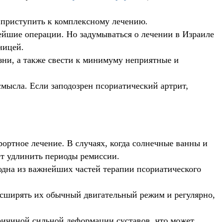
е приступить к комплексному лечению.
ейшие операции. Но задумываться о лечении в Израиле
ницей.
зни, а также свести к минимуму неприятные и
 смысла. Если заподозрен псориатический артрит,
рортное лечение. В случаях, когда солнечные ванны и
ет удлинить периоды ремиссии.
одна из важнейших частей терапии псориатического
асширять их обычный двигательный режим и регулярно,
ричиной сильной деформации суставов, что может