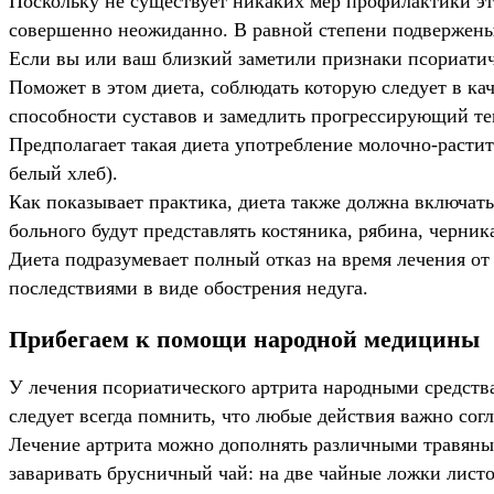
Поскольку не существует никаких мер профилактики эт
совершенно неожиданно. В равной степени подвержены 
Если вы или ваш близкий заметили признаки псориатиче
Поможет в этом диета, соблюдать которую следует в к
способности суставов и замедлить прогрессирующий те
Предполагает такая диета употребление молочно-растит
белый хлеб).
Как показывает практика, диета также должна включать
больного будут представлять костяника, рябина, черник
Диета подразумевает полный отказ на время лечения о
последствиями в виде обострения недуга.
Прибегаем к помощи народной медицины
У лечения псориатического артрита народными средств
следует всегда помнить, что любые действия важно сог
Лечение артрита можно дополнять различными травяным
заваривать брусничный чай: на две чайные ложки листо