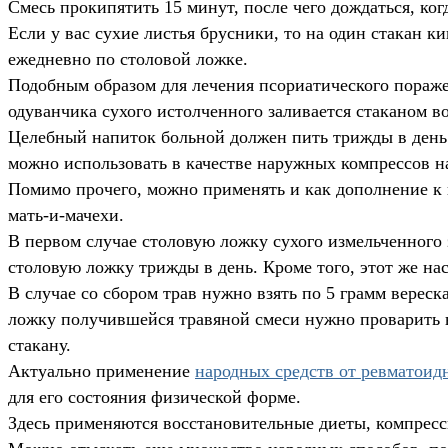
Смесь прокипятить 15 минут, после чего дождаться, ко
Если у вас сухие листья брусники, то на один стакан к
ежедневно по столовой ложке.
Подобным образом для лечения псориатического пораже
одуванчика сухого истолченного заливается стаканом во
Целебный напиток больной должен пить трижды в день д
можно использовать в качестве наружных компрессов н
Помимо прочего, можно применять и как дополнение к 
мать-и-мачехи.
В первом случае столовую ложку сухого измельченного 
столовую ложку трижды в день. Кроме того, этот же на
В случае со сбором трав нужно взять по 5 грамм верес
ложку получившейся травяной смеси нужно проварить в 
стакану.
Актуально применение
народных средств от ревматоид
для его состояния физической форме.
Здесь применяются восстановительные диеты, компресс