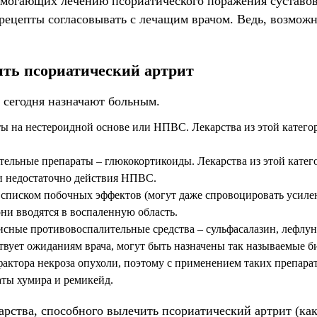
огающих лечению псориатического поражения суставов, о
ецепты согласовывать с лечащим врачом. Ведь, возможно
ить псориатический артрит
 сегодня назначают больным.
ты на нестероидной основе или НПВС. Лекарства из этой катег
ельные препараты – глюкокортикоиды. Лекарства из этой кате
сли недостаточно действия НПВС.
писком побочных эффектов (могут даже спровоцировать усилени
они вводятся в воспаленную область.
исные противовоспалительные средства – сульфасалазин, лефлун
етствует ожиданиям врача, могут быть назначены так называемые
 фактора некроза опухоли, поэтому с применением таких препар
ты хумира и ремикейд.
рства, способного вылечить псориатический артрит (как