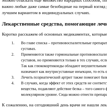
Можно отыскать еще множество народных способов, пом
важно любые даже самые безобидные на первый взгляд р
лучшим вариантом в индивидуальных случаях.
Лекарственные средства, помогающие леч
Коротко расскажем об основных медикаментах, которые
Во главе списка – противовоспалительные препара
суставах.
Применяются также гормональные противовоспалит
суставов, но применяются только в тех случаях, е
Так как глюкокортикоиды обладают внушительным с
назначают как внутрисуставные инъекции, то есть 
Лечить псориатический артрит также помогают баз
В случаях, когда эффект от этих средств не соотв
вещества, подавляют действие белка – того самого
молекулярном уровне. Сюда можно отнести препара
К сожалению, на сегодняшний день врачи не нашли лека