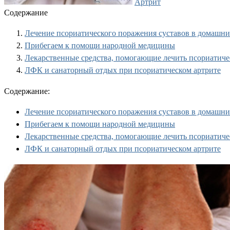
Артрит
Содержание
Лечение псориатического поражения суставов в домашни
Прибегаем к помощи народной медицины
Лекарственные средства, помогающие лечить псориатиче
ЛФК и санаторный отдых при псориатическом артрите
Содержание:
Лечение псориатического поражения суставов в домашни
Прибегаем к помощи народной медицины
Лекарственные средства, помогающие лечить псориатиче
ЛФК и санаторный отдых при псориатическом артрите