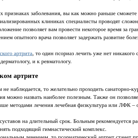
вых признаках заболевания, вы как можно раньше сможет
ециализированных клиниках специалисты проводят сложн
оложение позволяет вам провести некоторое время за гра
ием опытного врача позволяет задержать развитие боле
ского артрита
, то один псориаз лечить уже нет никакого
дерматологу, и к ревматологу.
ком артрите
 не наблюдается, то желательно проходить санаторно-ку
ния можно назвать наиболее полезным. Также он позволя
ше методами лечения лечебная физкультура или ЛФК – 
суставов на длительный срок. Больным рекомендуется р
лнять подходящий гимнастический комплекс.
ональным лечением, то псориатический артрит станет п