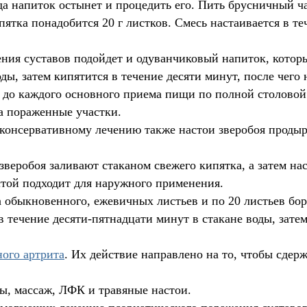
гда напиток остынет и процедить его. Пить брусничный ч
ипятка понадобится 20 г листков. Смесь настаивается в т
ния суставов подойдет и одуванчиковый напиток, которы
ды, затем кипятится в течение десяти минут, после чего 
о каждого основного приема пищи по полной столовой ло
а пораженные участки.
консервативному лечению также настои зверобоя продыря
зверобоя заливают стаканом свежего кипятка, а затем н
стой подходит для наружного применения.
ка обыкновенного, ежевичных листьев и по 20 листьев бо
течение десяти-пятнадцати минут в стакане воды, затем
ного артрита
. Их действие направлено на то, чтобы сде
ы, массаж, ЛФК и травяные настои.