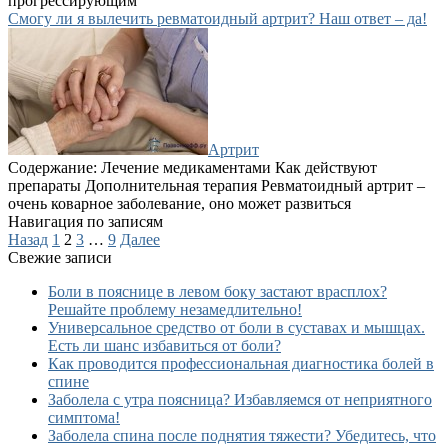
прогрессирующим
Смогу ли я вылечить ревматоидный артрит? Наш ответ – да!
Артрит
Содержание: Лечение медикаментами Как действуют
препараты Дополнительная терапия Ревматоидный артрит –
очень коварное заболевание, оно может развиться
Навигация по записям
Назад
1
2
3
…
9
Далее
Свежие записи
Боли в пояснице в левом боку застают врасплох?
Решайте проблему незамедлительно!
Универсальное средство от боли в суставах и мышцах.
Есть ли шанс избавиться от боли?
Как проводится профессиональная диагностика болей в
спине
Заболела с утра поясница? Избавляемся от неприятного
симптома!
Заболела спина после поднятия тяжести? Убедитесь, что