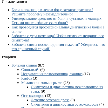
Свежие записи
Боли в пояснице в левом боку застают врасплох?
Решайте проблему незамедлительно!
Универсальное средство от боли в суставах и мышцах.
Есть ли шанс избавиться от боли?
Как проводится профессиональная диагностика болей в
спине
Заболела с утра поясница? Избавляемся от неприятного
симптома!
Заболела спина после поднятия тяжести? Убедитесь, что
это единичный случай!
Рубрики
Болезни спины
(87)
Cпондилёз
(6)
Искривления позвоночника, сколиоз
(17)
Кифоз
(3)
Межпозвонковые грыжи
(28)
Симптомы и диагностика межпозвонковых
грыж
(9)
Остеохондроз
(13)
Лечение остеохондроза
(9)
Симптомы и диагностика остеохондроза
(4)