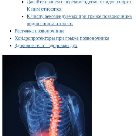
Давайте начнем с нерекомендуемых видов спорта.
К ним относятся:
К числу рекомендуемых при грыже позвоночника
видов спорта относят:
Растяжка позвоночника
Хондропротекторы при грыже позвоночника
Здоровое тело – здоровый дух