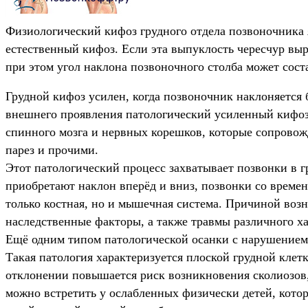
Физиологический кифоз грудного отдела позвоночника я
естественный кифоз. Если эта выпуклость чересчур выр
при этом угол наклона позвоночного столба может соста
Грудной кифоз усилен, когда позвоночник наклоняется б
внешнего проявления патологический усиленный кифоз 
спинного мозга и нервных корешков, которые сопровож
парез и прочими.
Этот патологический процесс захватывает позвонки в г
приобретают наклон вперёд и вниз, позвонки со време
только костная, но и мышечная система. Причиной возн
наследственные факторы, а также травмы различного х
Ещё одним типом патологической осанки с нарушением в
Такая патология характеризуется плоской грудной кле
отклонении повышается риск возникновения сколиозов,
можно встретить у ослабленных физически детей, кото