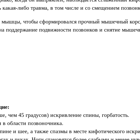
акая-либо травма, в том числе и со смещением позвон
 мышцы, чтобы сформировался прочный мышечный корсет
на поддержание подвижности позвонков и снятие мышеч
щие:
е, чем 45 градусов) искривление спины, горбатость.
 в области позвоночника.
пине и шее, а также спазмы в месте кифотического искр
огах и руках. Ноги становятся более слабыми и менее чу