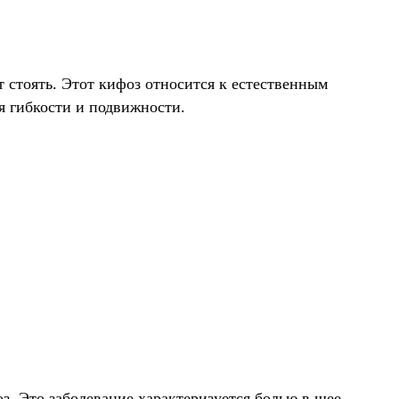
т стоять. Этот кифоз относится к естественным
я гибкости и подвижности.
з. Это заболевание характеризуется болью в шее,