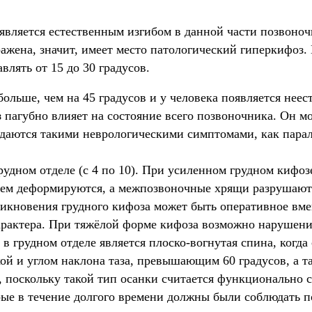
вляется естественным изгибом в данной части позвоночн
ажена, значит, имеет место патологический гиперкифоз.
влять от 15 до 30 градусов.
ольше, чем на 45 градусов и у человека появляется неес
пагубно влияет на состояние всего позвоночника. Он мо
даются такими неврологическими симптомами, как парал
рудном отделе (с 4 по 10). При усиленном грудном кифоз
нем деформируются, а межпозвоночные хрящи разрушаютс
икновения грудного кифоза может быть оперативное вмеш
арактера. При тяжёлой форме кифоза возможно нарушение
 грудном отделе является плоско-вогнутая спина, когда
ткой и углом наклона таза, превышающим 60 градусов, а
 поскольку такой тип осанки считается функционально с
рые в течение долгого времени должны были соблюдать п