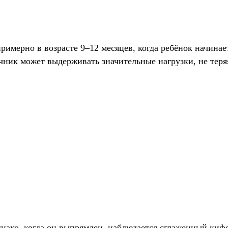
римерно в возрасте 9–12 месяцев, когда ребёнок начинае
чник может выдерживать значительные нагрузки, не теря
нако, когда он выпрямлен, наблюдается сглаженный кифо