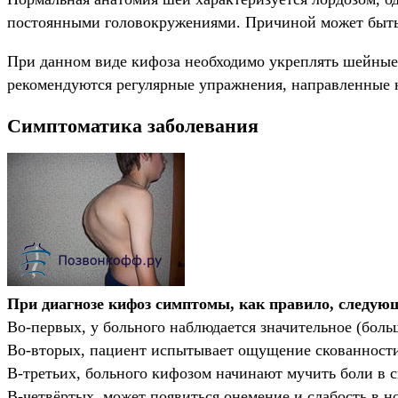
постоянными головокружениями. Причиной может быть к
При данном виде кифоза необходимо укреплять шейные
рекомендуются регулярные упражнения, направленные 
Симптоматика заболевания
При диагнозе кифоз симптомы, как правило, следую
Во-первых, у больного наблюдается значительное (больш
Во-вторых, пациент испытывает ощущение скованности
В-третьих, больного кифозом начинают мучить боли в с
В-четвёртых, может появиться онемение и слабость в н