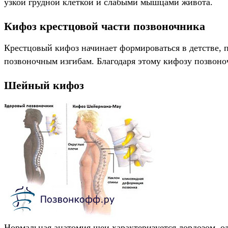
узкой грудной клеткой и слабыми мышцами живота.
Кифоз крестцовой части позвоночника
Крестцовый кифоз начинает формироваться в детстве, п
позвоночным изгибам. Благодаря этому кифозу позвоно
Шейный кифоз
Нормальная анатомия шеи характеризуется лордозом, од