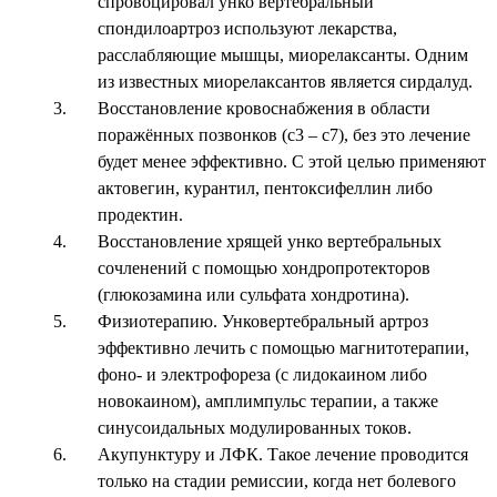
спровоцировал унко вертебральный
спондилоартроз используют лекарства,
расслабляющие мышцы, миорелаксанты. Одним
из известных миорелаксантов является сирдалуд.
Восстановление кровоснабжения в области
поражённых позвонков (с3 – с7), без это лечение
будет менее эффективно. С этой целью применяют
актовегин, курантил, пентоксифеллин либо
продектин.
Восстановление хрящей унко вертебральных
сочленений с помощью хондропротекторов
(глюкозамина или сульфата хондротина).
Физиотерапию. Унковертебральный артроз
эффективно лечить с помощью магнитотерапии,
фоно- и электрофореза (с лидокаином либо
новокаином), амплимпульс терапии, а также
синусоидальных модулированных токов.
Акупунктуру и ЛФК. Такое лечение проводится
только на стадии ремиссии, когда нет болевого