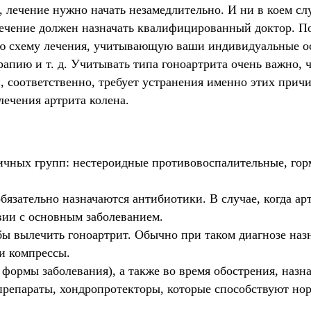
а, лечение нужно начать незамедлительно. И ни в коем с
 лечение должен назначать квалифицированный доктор. П
ую схему лечения, учитывающую ваши индивидуальные ос
апию и т. д. Учитывать типа гоноартрита очень важно, 
 соответственно, требует устранения именно этих причи
ечения артрита колена.
ичных групп: нестероидные противовоспалительные, горм
бязательно назначаются антибиотики. В случае, когда а
твии с основным заболеванием.
ы вылечить гоноартрит. Обычно при таком диагнозе на
и компрессы.
е формы заболевания), а также во время обострения, наз
репараты, хондропротекторы, которые способствуют норм