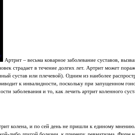
Артрит – весьма коварное заболевание суставов, вызв
ловек страдает в течение долгих лет. Артрит может пора
енный сустав или плечевой). Одним из наиболее распрост
приводит к инвалидности, поскольку при запущенном гон
ости заболевания и то, как лечить артрит коленного сус
рит колена, и по сей день не пришли к единому мнению
кой-либо другой болезни, к примеру, ревматизма. Форм к