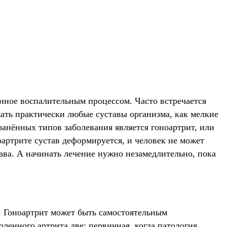
анное воспалительным процессом. Часто встречается
жать практически любые суставы организма, как мелкие
ранённых типов заболевания является гоноартрит, или
оартрите сустав деформируется, и человек не может
тава. А начинать лечение нужно незамедлительно, пока
. Гоноартрит может быть самостоятельным
оленного артрита две: первичная, когда патология