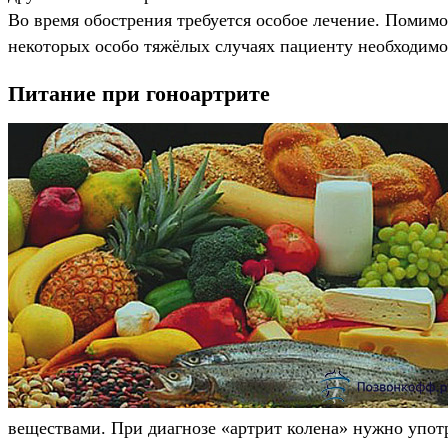
Во время обострения требуется особое лечение. Помимо
некоторых особо тяжёлых случаях пациенту необходим
Питание при гоноартрите
веществами. При диагнозе «артрит колена» нужно упот