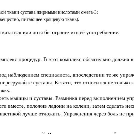
вой ткани сустава жирными кислотами омега-3;
вещество, питающее хрящевую ткань).
тказаться или хотя бы ограничить её употребление.
омплекс процедур. В этот комплекс обязательно должна 
од наблюдением специалиста, впоследствии те же упраж
перегружайте суставы. Кстати, это относится не только
яжку.
греть мышцы и суставы. Разминка перед выполнением упр
оги вместе, положив ладони на колени, затем сделать н
мнастикой лучше отложить. Упражнения через боль не пр